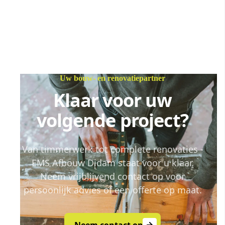
Uw bouw- en renovatiepartner
Klaar voor uw
volgende project?
Van timmerwerk tot complete renovaties -
EMS Afbouw Didam staat voor u klaar.
Neem vrijblijvend contact op voor
persoonlijk advies of een offerte op maat.