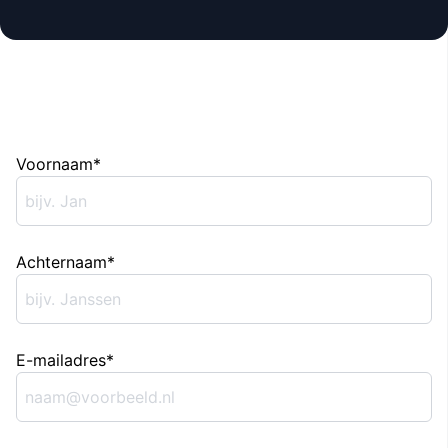
"
Voornaam
*
" geeft vereiste velden aan
*
Achternaam
*
E-mailadres
*