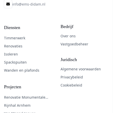
info@ems-didam.nl
E-mail
Overzicht Bouwdiensten en Bedri
Bedrijf
Diensten
Over ons
Timmerwerk
Vastgoedbeheer
Renovaties
Isoleren
Juridisch
Spackspuiten
Algemene voorwaarden
Wanden en plafonds
Privacybeleid
Cookiebeleid
Projecten
Renovatie Monumentale
Boerderij
Rijnhal Arnhem