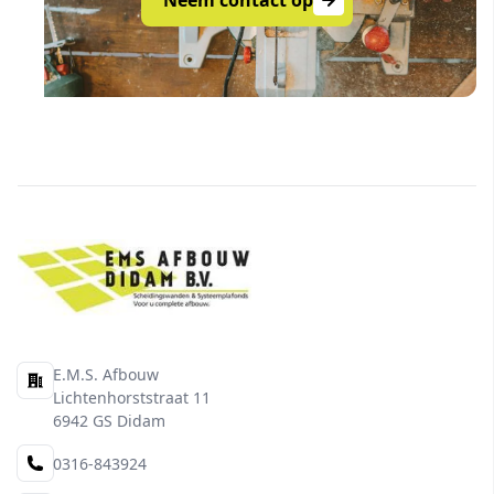
Neem contact op
E.M.S. Afbouw
Adres
Lichtenhorststraat 11
6942 GS Didam
0316-843924
Telefoon