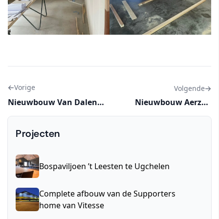
Vorige
Volgende
Nieuwbouw Van Dalen
Nieuwbouw Aerzen
Sloop en Asbest BV te
International Rental B.V.
Bemmel.
te Duiven
Projecten
Bospaviljoen ’t Leesten te Ugchelen
Complete afbouw van de Supporters
home van Vitesse