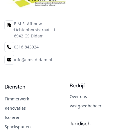
E.M.S. Afbouw
Adres
Lichtenhorststraat 11
6942 GS Didam
0316-843924
Telefoon
info@ems-didam.nl
E-mail
Overzicht Bouwdiensten en Bedr
Bedrijf
Diensten
Over ons
Timmerwerk
Vastgoedbeheer
Renovaties
Isoleren
Juridisch
Spackspuiten