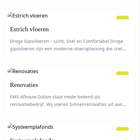
worden gebruikt om snel en flexibel ruimtes te verdelen
en bieden goede isolatie voor geluid en temperatuur.
Estrich vloeren
Droge Gipsvloeren – Licht, Snel en Comfortabel Droge
gipsvloeren zijn een moderne vloeroplossing die snel,
efficiënt en duurzaam te plaatsen is. Ze bestaan uit
lichtgewicht gipsvezelplaten of gipsgebonden
vloerelementen die direct op de ondervloer worden
gelegd, vaak met isolatie voor extra comfort. Voordelen
Renovaties
van droge gipsvloeren Droge gipsvloeren combineren
snelheid, comfort en kwaliteit en zijn […]
EMS Afbouw Didam staat mede-bekend als
renovatiebedrijf. Wij voeren binnenrenovaties uit aan
huizen, showrooms, bedrijfspanden en meer. Profiteer
van het verlaagde btw-tarief.