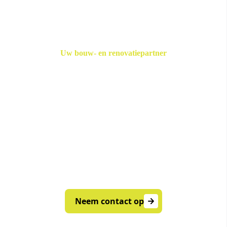
Uw bouw- en renovatiepartner
Klaar voor uw
volgende project?
Van timmerwerk tot complete renovaties -
EMS Afbouw Didam staat voor u klaar.
Neem vrijblijvend contact op voor
persoonlijk advies of een offerte op maat.
Neem contact op