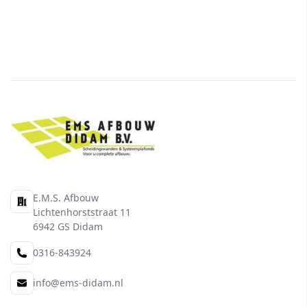
E.M.S. Afbouw
Adres
Lichtenhorststraat 11
6942 GS Didam
0316-843924
Telefoon
info@ems-didam.nl
E-mail
Overzicht Bouwdiensten en Bedri