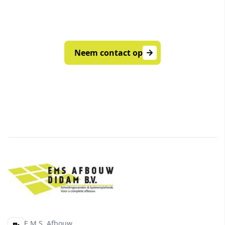
Neem vrijblijvend contact op voor
persoonlijk advies of een offerte op maat.
Neem contact op
E.M.S. Afbouw