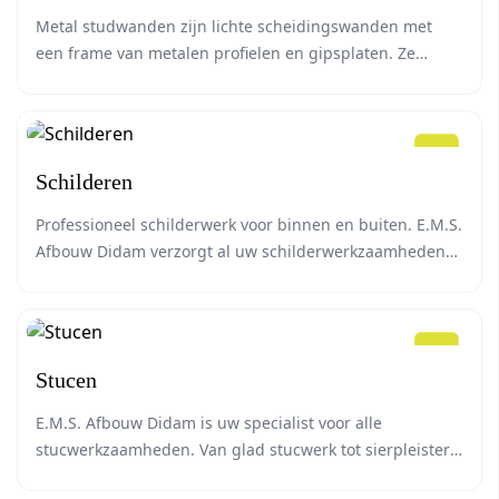
Metal studwanden zijn lichte scheidingswanden met
een frame van metalen profielen en gipsplaten. Ze
worden gebruikt om snel en flexibel ruimtes te verdelen
en bieden goede isolatie voor geluid en temperatuur.
Schilderen
Professioneel schilderwerk voor binnen en buiten. E.M.S.
Afbouw Didam verzorgt al uw schilderwerkzaamheden
met oog voor detail en duurzame materialen.
Stucen
E.M.S. Afbouw Didam is uw specialist voor alle
stucwerkzaamheden. Van glad stucwerk tot sierpleister,
wij zorgen voor een perfecte afwerking van uw wanden