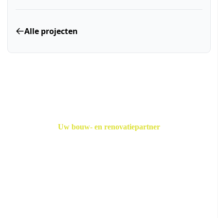
Alle projecten
Uw bouw- en renovatiepartner
Klaar voor uw
volgende project?
Van timmerwerk tot complete renovaties -
EMS Afbouw Didam staat voor u klaar.