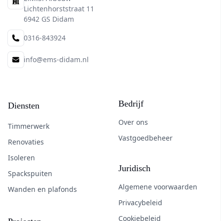
Adres
Lichtenhorststraat 11
6942 GS Didam
0316-843924
Telefoon
info@ems-didam.nl
E-mail
Overzicht Bouwdiensten en Bedri
Bedrijf
Diensten
Over ons
Timmerwerk
Vastgoedbeheer
Renovaties
Isoleren
Juridisch
Spackspuiten
Algemene voorwaarden
Wanden en plafonds
Privacybeleid
Cookiebeleid