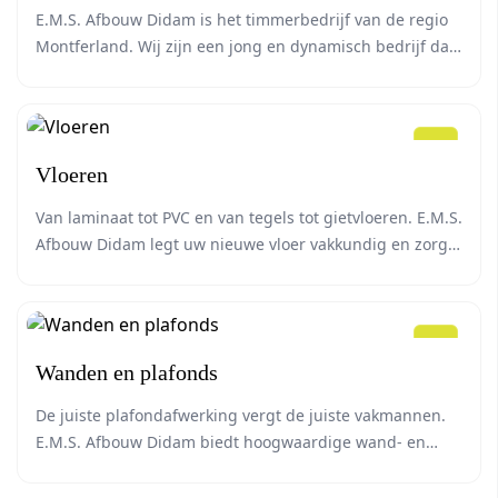
creëren, te scheiden of te renoveren. Opbouw van […]
E.M.S. Afbouw Didam is het timmerbedrijf van de regio
Montferland. Wij zijn een jong en dynamisch bedrijf dat
over de juiste kwaliteiten beschikt om elke timmerklus
tot een succes te brengen.
Vloeren
Van laminaat tot PVC en van tegels tot gietvloeren. E.M.S.
Afbouw Didam legt uw nieuwe vloer vakkundig en zorgt
voor een perfect eindresultaat.
Wanden en plafonds
De juiste plafondafwerking vergt de juiste vakmannen.
E.M.S. Afbouw Didam biedt hoogwaardige wand- en
plafondafwerking met jarenlange ervaring en advies op
maat.