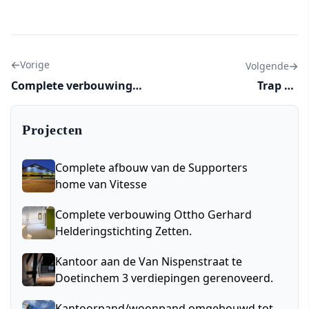
Vorige
Volgende
Complete verbouwing
Trap bij
Ottho Gerhard
gezondheidscentrum
Helderingstichting
Renkum geüpdatet
Projecten
Zetten.
Complete afbouw van de Supporters
home van Vitesse
Complete verbouwing Ottho Gerhard
Helderingstichting Zetten.
Kantoor aan de Van Nispenstraat te
Doetinchem 3 verdiepingen gerenoveerd.
Kantoorpand/woonpand omgebouwd tot